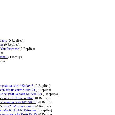
dable
(0 Replies)
ons
(0 Replies)
 You Purchase
(0 Replies)
s)
seball
(1 Reply)
ies)
ылки на сайт *Kraken*,
(0 Replies)
 ссылки на сайт КРАКЕН
(0 Replies)
чие ссылки на сайт KRAAKEN
(0 Replies)
ки на сайт Кракен Шоп,
(0 Replies)
 ссылки на сайт КРААКЕН,
(0 Replies)
25 году? Рабочие ссылки
(0 Replies)
а сайт KrrAKEN, Рабочие
(0 Replies)
сылки на сайт КрАкЕн, Ра
(0 Replies)