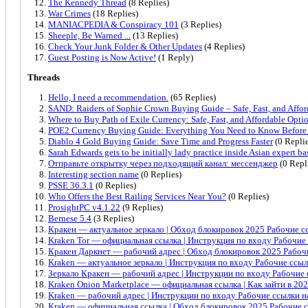
The Kennedy Thread
(8 Replies)
War Crimes
(18 Replies)
MANIACPEDIA & Conspiracy 101
(3 Replies)
Sheeple, Be Warned ...
(13 Replies)
Check Your Junk Folder & Other Updates
(4 Replies)
Guest Posting is Now Active!
(1 Reply)
Threads
Hello, I need a recommendation.
(65 Replies)
SAND: Raiders of Sophie Crown Buying Guide – Safe, Fast, and Affor
Where to Buy Path of Exile Currency: Safe, Fast, and Affordable Opti
POE2 Currency Buying Guide: Everything You Need to Know Before
Diablo 4 Gold Buying Guide: Save Time and Progress Faster
(0 Replie
Sarah Edwards gets to be initially lady practice inside Asian expert ba
Отправьте открытку через подходящий канал: мессенджер
(0 Repl
Interesting section name
(0 Replies)
PSSE 36.3.1
(0 Replies)
Who Offers the Best Railing Services Near You?
(0 Replies)
ProsightPC v4.1.22
(9 Replies)
Bernese 5.4
(3 Replies)
Кракен — актуальное зеркало | Обход блокировок 2025 Рабочие сс
Kraken Tor — официальная ссылка | Инструкция по входу Рабочие
Кракен Даркнет — рабочий адрес | Обход блокировок 2025 Рабо
Kraken — актуальное зеркало | Инструкция по входу Рабочие ссыл
Зеркало Кракен — рабочий адрес | Инструкции по входу Рабочие
Kraken Onion Marketplace — официальная ссылка | Как зайти в 20
Kraken — рабочий адрес | Инструкции по входу Рабочие ссылки н
Kraken — официальная ссылка | Обход блокировок 2025 Рабочие с