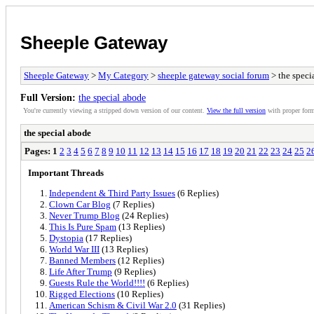
Sheeple Gateway
Sheeple Gateway
>
My Category
>
sheeple gateway social forum
> the speci
Full Version:
the special abode
You're currently viewing a stripped down version of our content.
View the full version
with proper form
the special abode
Pages:
1
2
3
4
5
6
7
8
9
10
11
12
13
14
15
16
17
18
19
20
21
22
23
24
25
2
Important Threads
Independent & Third Party Issues
(6 Replies)
Clown Car Blog
(7 Replies)
Never Trump Blog
(24 Replies)
This Is Pure Spam
(13 Replies)
Dystopia
(17 Replies)
World War III
(13 Replies)
Banned Members
(12 Replies)
Life After Trump
(9 Replies)
Guests Rule the World!!!!
(6 Replies)
Rigged Elections
(10 Replies)
American Schism & Civil War 2.0
(31 Replies)