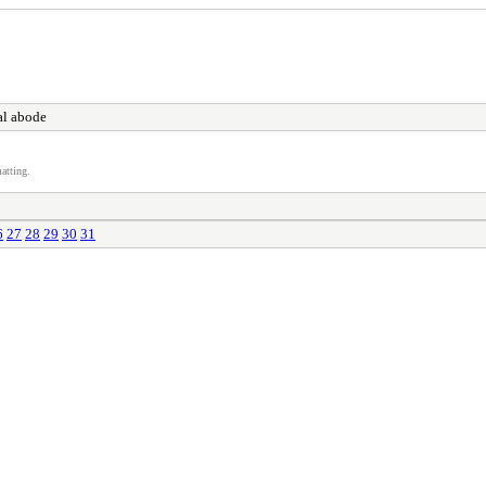
al abode
atting.
6
27
28
29
30
31